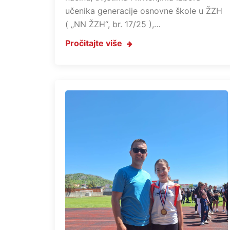
učenika generacije osnovne škole u ŽZH
( „NN ŽZH“, br. 17/25 ),…
Pročitajte više