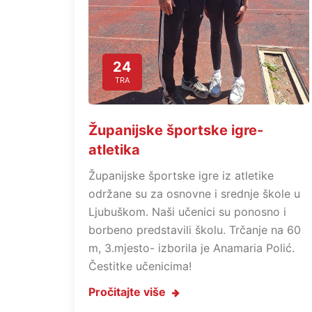
24
TRA
Županijske športske igre-
atletika
Županijske športske igre iz atletike
održane su za osnovne i srednje škole u
Ljubuškom. Naši učenici su ponosno i
borbeno predstavili školu. Trčanje na 60
m, 3.mjesto- izborila je Anamaria Polić.
Čestitke učenicima!
Pročitajte više