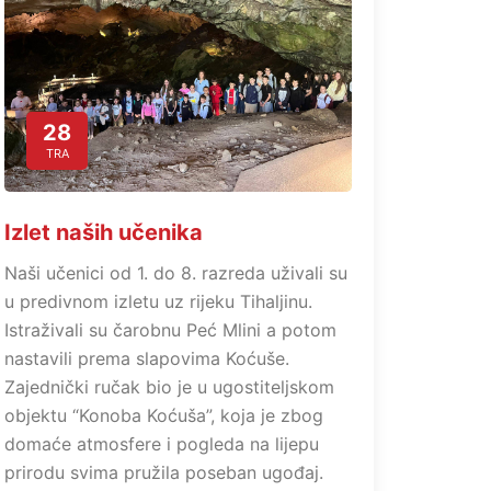
28
TRA
Izlet naših učenika
Naši učenici od 1. do 8. razreda uživali su
u predivnom izletu uz rijeku Tihaljinu.
Istraživali su čarobnu Peć Mlini a potom
nastavili prema slapovima Koćuše.
Zajednički ručak bio je u ugostiteljskom
objektu “Konoba Koćuša”, koja je zbog
domaće atmosfere i pogleda na lijepu
prirodu svima pružila poseban ugođaj.