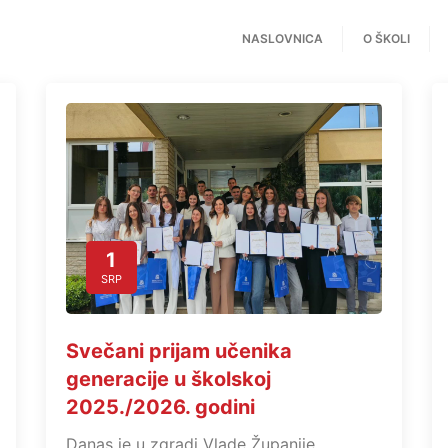
NASLOVNICA
O ŠKOLI
1
SRP
Svečani prijam učenika
generacije u školskoj
2025./2026. godini
Danas je u zgradi Vlade Županije