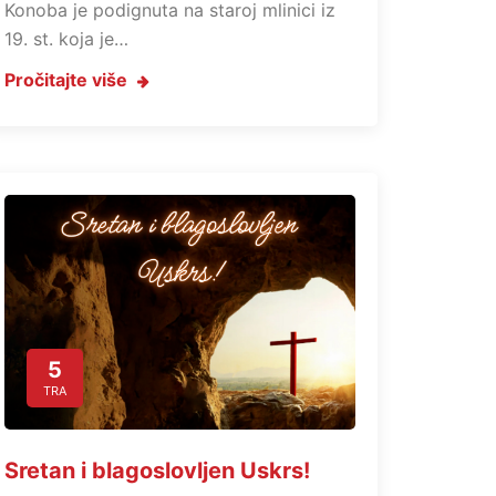
Konoba je podignuta na staroj mlinici iz
19. st. koja je…
Pročitajte više
5
TRA
Sretan i blagoslovljen Uskrs!