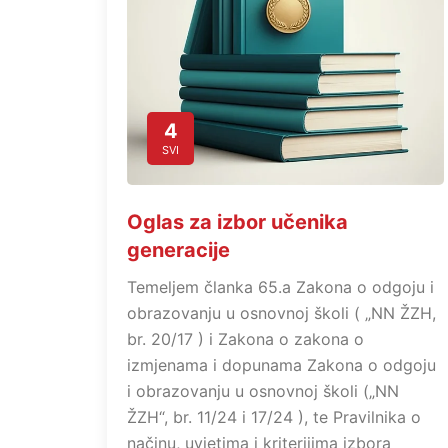
4
SVI
Oglas za izbor učenika
generacije
Temeljem članka 65.a Zakona o odgoju i
obrazovanju u osnovnoj školi ( „NN ŽZH,
br. 20/17 ) i Zakona o zakona o
izmjenama i dopunama Zakona o odgoju
i obrazovanju u osnovnoj školi („NN
ŽZH“, br. 11/24 i 17/24 ), te Pravilnika o
načinu, uvjetima i kriterijima izbora