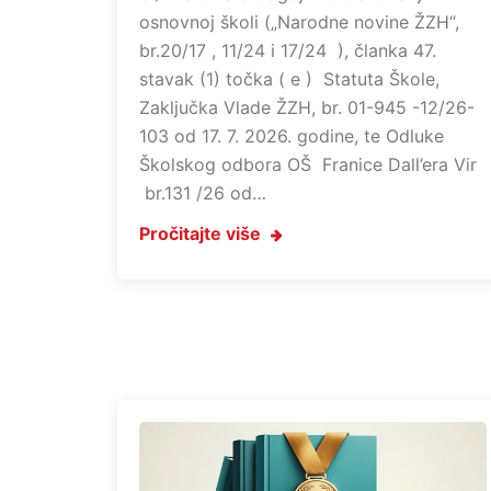
osnovnoj školi („Narodne novine ŽZH“,
br.20/17 , 11/24 i 17/24 ), članka 47.
stavak (1) točka ( e ) Statuta Škole,
Zaključka Vlade ŽZH, br. 01-945 -12/26-
103 od 17. 7. 2026. godine, te Odluke
Školskog odbora OŠ Franice Dall’era Vir
br.131 /26 od…
Pročitajte više