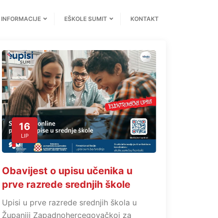
INFORMACIJE
EŠKOLE SUMIT
KONTAKT
16
LIP
Obavijest o upisu učenika u
prve razrede srednjih škole
Upisi u prve razrede srednjih škola u
Županiji Zapadnohercegovačkoj za