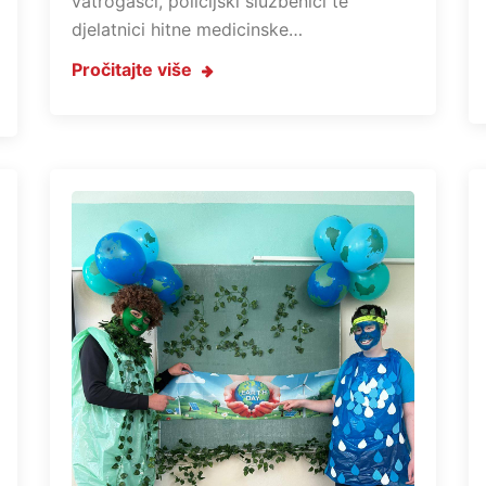
vatrogasci, policijski službenici te
djelatnici hitne medicinske…
Pročitajte više