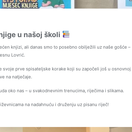
jige u našoj školi
ećen knjizi, ali danas smo to posebno obilježili uz naše gošće –
esnu Lovrić.
 svoje prve spisateljske korake koji su započeli još u osnovnoj 
ve na natječaje.
vuda oko nas – u svakodnevnim trenucima, riječima i slikama.
iževnicama na nadahnuću i druženju uz pisanu riječ!