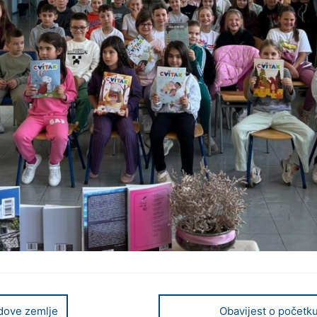
odove zemlje
Obavijest o početku