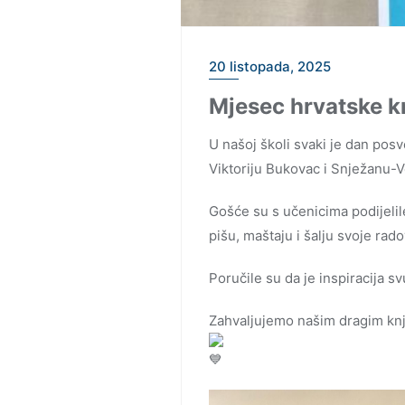
20 listopada, 2025
Mjesec hrvatske kn
U našoj školi svaki je dan posv
Viktoriju Bukovac i Snježanu-V
Gošće su s učenicima podijelile
pišu, maštaju i šalju svoje rado
Poručile su da je inspiracija s
Zahvaljujemo našim dragim knj