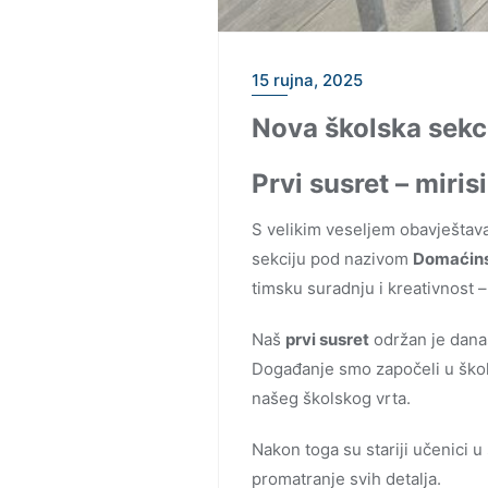
15 rujna, 2025
Nova školska sekc
Prvi susret – miris
S velikim veseljem obavještava
sekciju pod nazivom
Domaćin
timsku suradnju i kreativnost –
Naš
prvi susret
održan je danas
Događanje smo započeli u škols
našeg školskog vrta.
Nakon toga su stariji učenici u
promatranje svih detalja.