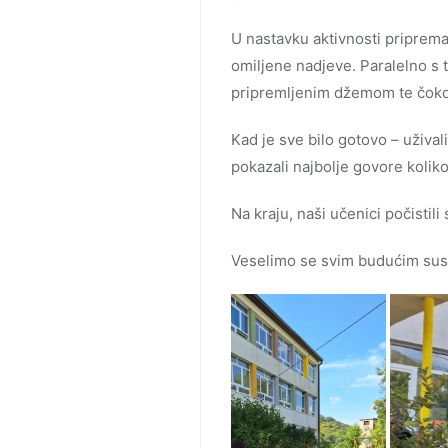
U nastavku aktivnosti pripremali
omiljene nadjeve. Paralelno s 
pripremljenim džemom te čok
Kad je sve bilo gotovo – užival
pokazali najbolje govore koliko
Na kraju, naši učenici počistil
Veselimo se svim budućim susr