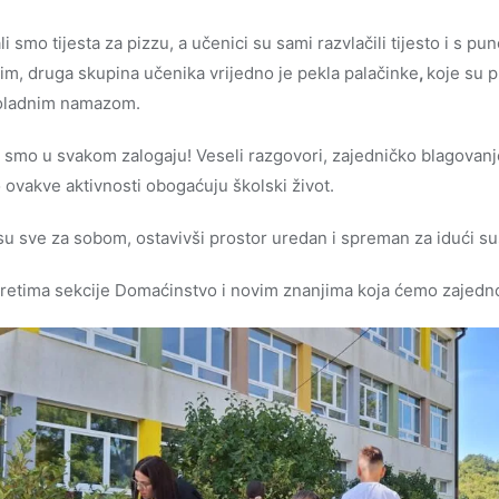
 smo tijesta za pizzu, a učenici su sami razvlačili tijesto i s puno
tim, druga skupina učenika vrijedno je pekla palačinke
,
koje su p
oladnim namazom.
i smo u svakom zalogaju! Veseli razgovori, zajedničko blagovanj
 ovakve aktivnosti obogaćuju školski život.
i su sve za sobom, ostavivši prostor uredan i spreman za idući su
etima sekcije Domaćinstvo i novim znanjima koja ćemo zajedno 