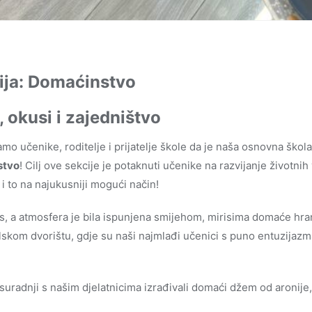
ija: Domaćinstvo
i, okusi i zajedništvo
mo učenike, roditelje i prijatelje škole da je naša osnovna ško
stvo
! Cilj ove sekcije je potaknuti učenike na razvijanje životnih
 i to na najukusniji mogući način!
, a atmosfera je bila ispunjena smijehom, mirisima domaće hra
kom dvorištu, gdje su naši najmlađi učenici s puno entuzijazma 
 suradnji s našim djelatnicima izrađivali domaći džem od aronije,