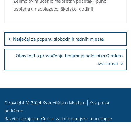
Želimo svim učenicima sretan početak i puno
uspjeha u nadolazećoj školskoj godini!
Natječaj za popunu slobodnih radnih mjesta
Obavijest o provođenju testiranja polaznika Centara
izvrsnosti
Copyright © 2024 Sveučilište u Mostaru | Sva prava
pridržana.
Razvio i dizajnirao Centar za informacijske tehnologije
Sveučilišta u Mostaru –
SUMIT